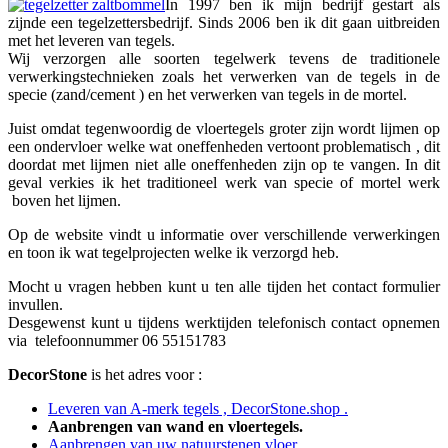
In 1997 ben ik mijn bedrijf gestart als
zijnde een tegelzettersbedrijf. Sinds 2006 ben ik dit gaan uitbreiden
met het leveren van tegels.
Wij verzorgen alle soorten tegelwerk tevens de traditionele
verwerkingstechnieken zoals het verwerken van de tegels in de
specie (zand/cement ) en het verwerken van tegels in de mortel.
Juist omdat tegenwoordig de vloertegels groter zijn wordt lijmen op
een ondervloer welke wat oneffenheden vertoont problematisch , dit
doordat met lijmen niet alle oneffenheden zijn op te vangen. In dit
geval verkies ik het traditioneel werk van specie of mortel werk
boven het lijmen.
Op de website vindt u informatie over verschillende verwerkingen
en toon ik wat tegelprojecten welke ik verzorgd heb.
Mocht u vragen hebben kunt u ten alle tijden het contact formulier
invullen.
Desgewenst kunt u tijdens werktijden telefonisch contact opnemen
via telefoonnummer 06 55151783
DecorStone
is het adres voor :
Leveren van A-merk tegels , DecorStone.shop .
Aanbrengen van wand en vloertegels.
Aanbrengen van uw natuurstenen vloer.