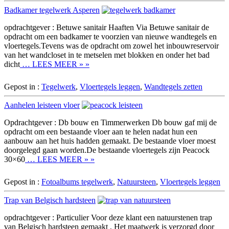
Badkamer tegelwerk Asperen
opdrachtgever : Betuwe sanitair Haaften Via Betuwe sanitair de
opdracht om een badkamer te voorzien van nieuwe wandtegels en
vloertegels.Tevens was de opdracht om zowel het inbouwreservoir
van het wandcloset in te metselen met blokken en onder het bad
dicht
… LEES MEER » »
Gepost in :
Tegelwerk
,
Vloertegels leggen
,
Wandtegels zetten
Aanhelen leisteen vloer
Opdrachtgever : Db bouw en Timmerwerken Db bouw gaf mij de
opdracht om een bestaande vloer aan te helen nadat hun een
aanbouw aan het huis hadden gemaakt. De bestaande vloer moest
doorgelegd gaan worden.De bestaande vloertegels zijn Peacock
30×60
… LEES MEER » »
Gepost in :
Fotoalbums tegelwerk
,
Natuursteen
,
Vloertegels leggen
Trap van Belgisch hardsteen
opdrachtgever : Particulier Voor deze klant een natuurstenen trap
van Belgisch hardsteen gemaakt , Het maatwerk is verzorgd door