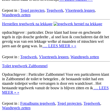
Gepost in :
Tegel projecten
,
Tegelwerk
,
Vloertegels leggen
,
Wandtegels zetten
Herstellen tegelwerk na lekkage
opdrachtgever : particulier. Deze klant had losse en gescheurde
tegels in zijn douche gedeelte , al snel kon ik concluderen dat dit het
gevolg was van een lekkage welke al maanden of misschien wel
jaren aan de gang was. In
… LEES MEER » »
Gepost in :
Tegelwerk
,
Vloertegels leggen
,
Wandtegels zetten
Toilet tegelwerk Zaltbommel
Opdrachtgever : Particulier Zaltbommel Voor een particulieren klant
in Zaltbommel de toilet te betegelen , de bestaande toilet had een
staande toiletpot welke vervangen is door een wandcloset . Het
bestaande tegelwerk vanuit de bouw is blijven zitten en ik
… LEES
MEER » »
Gepost in :
Fotoalbums tegelwerk
,
Tegel projecten
,
Tegelwerk
,
Wandtegels zetten