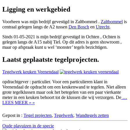
Ligging en werkgebied
Voorheen was mijn bedrijf gevestigd in Zaltbommel .
Zaltbommel
is
centraal gelegen langs de A2 tussen
Den Bosch
en
Utrecht
.
Sinds 01-05-2021 is mijn bedrijf gevestigd in Ochten , Ochten is
gelegen langs de A15 nabij Tiel. Op dit adres is geen showroom ,
maar op afspraak kunt u wel ‘monster’ tegels bezichtigen.
Laatst geplaatste tegelprojecten.
Tegelwerk keuken Veenendaal
opdrachtgever : particulier. Voor een particulieren klant in
Veenendaal de opdracht om een keukenwand te tegelen. Niet alleen
grote tegelklussen maar ook het betegelen van een paar vierkante
meter in een keuken behoort tot de klussen die wij verzorgen. De
…
LEES MEER » »
Gepost in :
Tegel projecten
,
Tegelwerk
,
Wandtegels zetten
Oude plavuizen in de specie