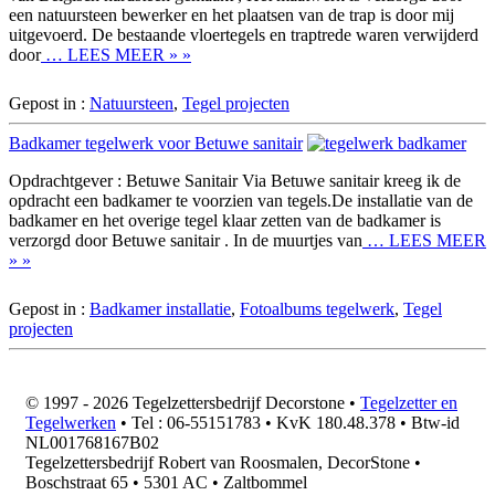
een natuursteen bewerker en het plaatsen van de trap is door mij
uitgevoerd. De bestaande vloertegels en traptrede waren verwijderd
door
… LEES MEER » »
Gepost in :
Natuursteen
,
Tegel projecten
Badkamer tegelwerk voor Betuwe sanitair
Opdrachtgever : Betuwe Sanitair Via Betuwe sanitair kreeg ik de
opdracht een badkamer te voorzien van tegels.De installatie van de
badkamer en het overige tegel klaar zetten van de badkamer is
verzorgd door Betuwe sanitair . In de muurtjes van
… LEES MEER
» »
Gepost in :
Badkamer installatie
,
Fotoalbums tegelwerk
,
Tegel
projecten
© 1997 - 2026 Tegelzettersbedrijf Decorstone •
Tegelzetter en
Tegelwerken
• Tel : 06-55151783 • KvK 180.48.378 • Btw-id
NL001768167B02
Tegelzettersbedrijf Robert van Roosmalen, DecorStone •
Boschstraat 65 • 5301 AC • Zaltbommel