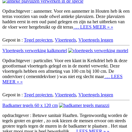
Opdrachtgever : aannemer. Voor een aannemer in Houten heb ik een
terras voorzien van oude ofwel antieke plavuizen. Deze plavuizen
hadden eerst in een oud pand gelegen en zijn na het uitbreken van
de vloer weer hergebruikt op dit terras
… LEES MEER » »
Gepost in :
Tegel projecten
,
Vloertegels
,
Vloertegels leggen
Vloertegels verwerking kalkmortel
Opdrachtgever : particulier. Voor een klant in Kerkdriel heb ik deze
grootformaat vloertegels gelegd en in de mortel verwerkt. Deze
vloertegels hebben een afmeting van 100 cm bij 100 cm. De
ondervloer ( cementdekvloer ) was niet erg slecht maar
… LEES
MEER » »
Gepost in :
Tegel projecten
,
Vloertegels
,
Vloertegels leggen
Badkamer tegels 60 x 120 cm
opdrachtgever : Betuwe sanitair Haaften. Tegenwoordig worden de
tegels groter en groter , zo ook kiezen de mensen ervoor om steeds
grotere tegels tegen de muren in de badkamer te plaatsen . Het staat
zeker mooi maar is heel bewerkelijk
… LEES MEER » »